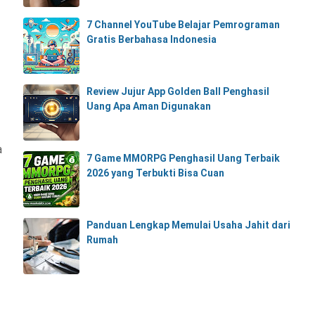
7 Channel YouTube Belajar Pemrograman
Gratis Berbahasa Indonesia
Review Jujur App Golden Ball Penghasil
Uang Apa Aman Digunakan
a
7 Game MMORPG Penghasil Uang Terbaik
2026 yang Terbukti Bisa Cuan
Panduan Lengkap Memulai Usaha Jahit dari
Rumah