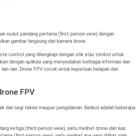
an sudut pandang pertama (first-person view) dengan
kan gambar langsung dari kamera drone.
e control yang dilengkapi dengan stik atau tombol untuk
kan dengan aplikasi yang menyediakan berbagai informasi dan
n lain-lain. Drone FPV cocok untuk keperluan balapan dan
 drone FPV
ik dari segi teknis maupun pengalaman. Berikut adalah beberapa
g ketiga (third-person view), yaitu melihat drone dari luar,
a (first-person view), yaitu melihat apa yang dilihat oleh