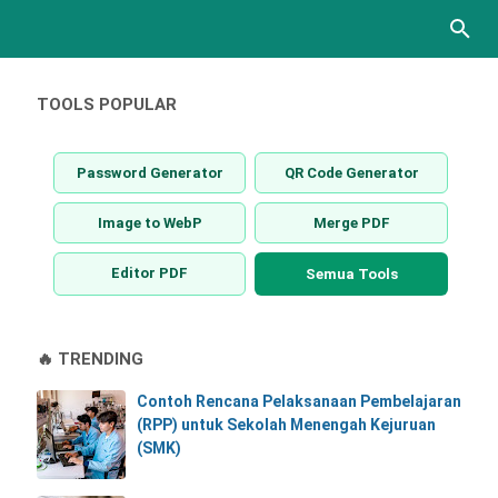
TOOLS POPULAR
Password Generator
QR Code Generator
Image to WebP
Merge PDF
Editor PDF
Semua Tools
🔥 TRENDING
Contoh Rencana Pelaksanaan Pembelajaran
(RPP) untuk Sekolah Menengah Kejuruan
(SMK)