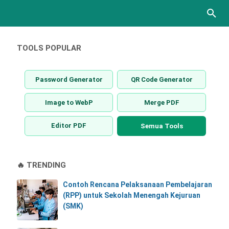
TOOLS POPULAR
Password Generator
QR Code Generator
Image to WebP
Merge PDF
Editor PDF
Semua Tools
🔥 TRENDING
Contoh Rencana Pelaksanaan Pembelajaran
(RPP) untuk Sekolah Menengah Kejuruan
(SMK)