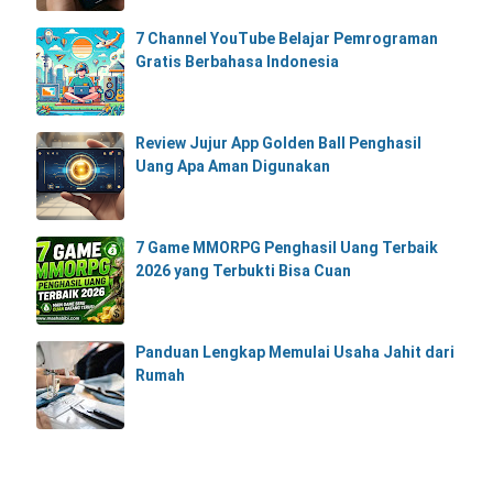
7 Channel YouTube Belajar Pemrograman
Gratis Berbahasa Indonesia
Review Jujur App Golden Ball Penghasil
Uang Apa Aman Digunakan
7 Game MMORPG Penghasil Uang Terbaik
2026 yang Terbukti Bisa Cuan
Panduan Lengkap Memulai Usaha Jahit dari
Rumah