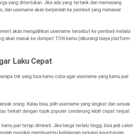
arga yang ditentukan. Jika ada yang tertarik dan memasang
atis, dan username akan berpindah ke pembeli yang menawar
ragment akan mengalihkan username tersebut ke pembeli melalui
elang akan masuk ke dompet TON kamu (dikurangi biaya platform
gar Laku Cepat
berapa trik yang bisa kamu coba agar username yang kamu jual
anyak orang. Kalau bisa, pilih username yang singkat dan sesuai
au terkait dengan topik populer cenderung lebih cepat terjual.
u jual tetap diminati. Jika harga terlalu tinggi, bisa jadi calon
u rendah mungkin membuatmu kehilangan peluang keuntungan