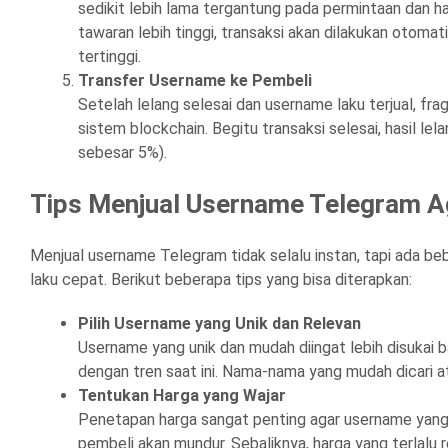
sedikit lebih lama tergantung pada permintaan dan h
tawaran lebih tinggi, transaksi akan dilakukan otom
tertinggi.
Transfer Username ke Pembeli
Setelah lelang selesai dan username laku terjual, f
sistem blockchain. Begitu transaksi selesai, hasil l
sebesar 5%).
Tips Menjual Username Telegram A
Menjual username Telegram tidak selalu instan, tapi ada be
laku cepat. Berikut beberapa tips yang bisa diterapkan:
Pilih Username yang Unik dan Relevan
Username yang unik dan mudah diingat lebih disukai b
dengan tren saat ini. Nama-nama yang mudah dicari at
Tentukan Harga yang Wajar
Penetapan harga sangat penting agar username yang kam
pembeli akan mundur. Sebaliknya, harga yang terlal