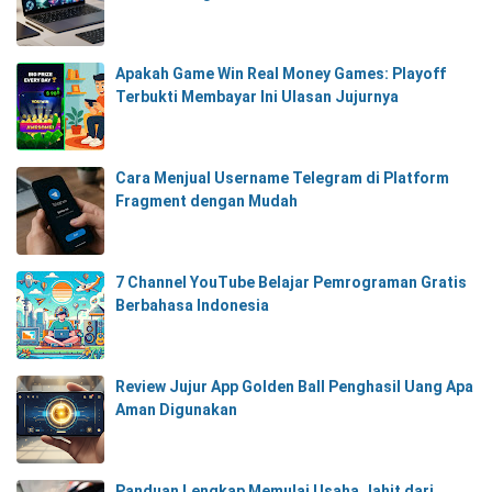
Apakah Game Win Real Money Games: Playoff
Terbukti Membayar Ini Ulasan Jujurnya
Cara Menjual Username Telegram di Platform
Fragment dengan Mudah
7 Channel YouTube Belajar Pemrograman Gratis
Berbahasa Indonesia
Review Jujur App Golden Ball Penghasil Uang Apa
Aman Digunakan
Panduan Lengkap Memulai Usaha Jahit dari