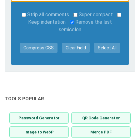
Strip all comments
Super compact
Keep indentation
Remove the last
semicolon
Compress CSS
Clear Field
Select All
TOOLS POPULAR
Password Generator
QR Code Generator
Image to WebP
Merge PDF