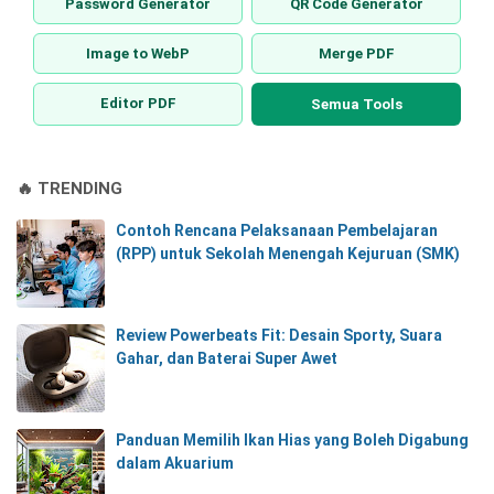
Password Generator
QR Code Generator
Image to WebP
Merge PDF
Editor PDF
Semua Tools
🔥 TRENDING
Contoh Rencana Pelaksanaan Pembelajaran
(RPP) untuk Sekolah Menengah Kejuruan (SMK)
Review Powerbeats Fit: Desain Sporty, Suara
Gahar, dan Baterai Super Awet
Panduan Memilih Ikan Hias yang Boleh Digabung
dalam Akuarium