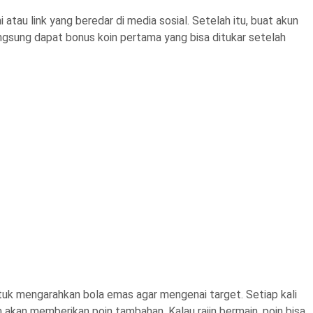
 atau link yang beredar di media sosial. Setelah itu, buat akun
ngsung dapat bonus koin pertama yang bisa ditukar setelah
uk mengarahkan bola emas agar mengenai target. Setiap kali
 akan memberikan poin tambahan. Kalau rajin bermain, poin bisa