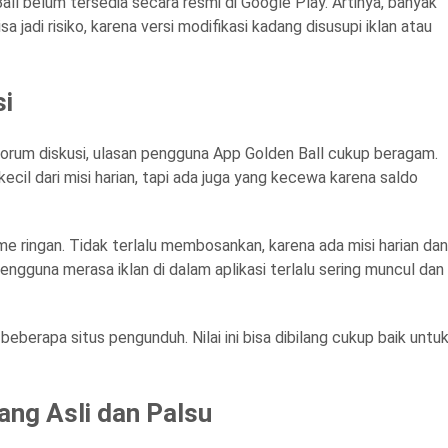
 Ball belum tersedia secara resmi di Google Play. Artinya, banyak
a jadi risiko, karena versi modifikasi kadang disusupi iklan atau
si
forum diskusi, ulasan pengguna App Golden Ball cukup beragam.
il dari misi harian, tapi ada juga yang kecewa karena saldo
me ringan. Tidak terlalu membosankan, karena ada misi harian dan
ngguna merasa iklan di dalam aplikasi terlalu sering muncul dan
di beberapa situs pengunduh. Nilai ini bisa dibilang cukup baik untu
ng Asli dan Palsu