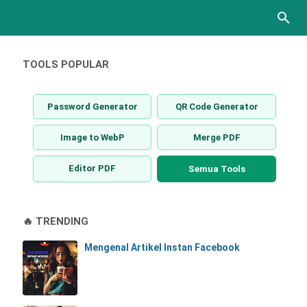
TOOLS POPULAR
Password Generator
QR Code Generator
Image to WebP
Merge PDF
Editor PDF
Semua Tools
🔥 TRENDING
Mengenal Artikel Instan Facebook