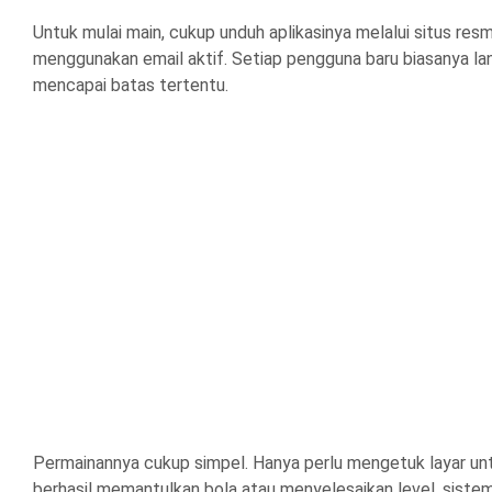
Untuk mulai main, cukup unduh aplikasinya melalui situs resmi
menggunakan email aktif. Setiap pengguna baru biasanya la
mencapai batas tertentu.
Permainannya cukup simpel. Hanya perlu mengetuk layar unt
berhasil memantulkan bola atau menyelesaikan level, sistem