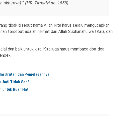
khirnya).’” (HR. Tirmidzi no. 1858).
yang tidak disebut nama Allah, kita harus selalu mengucapkan
n tersebut adalah nikmat dari Allah Subhanahu wa ta’ala, dan
lal dan baik untuk kita. Kita juga harus membaca doa-doa
pendek.
ni Urutan dan Penjelasannya
n Jadi Tidak Sah?
n untuk Buah Hati