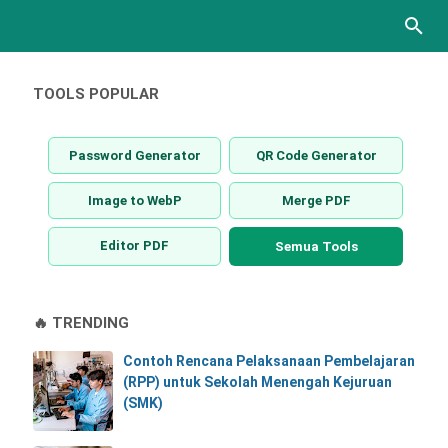
TOOLS POPULAR
Password Generator
QR Code Generator
Image to WebP
Merge PDF
Editor PDF
Semua Tools
🔥 TRENDING
Contoh Rencana Pelaksanaan Pembelajaran
(RPP) untuk Sekolah Menengah Kejuruan
(SMK)