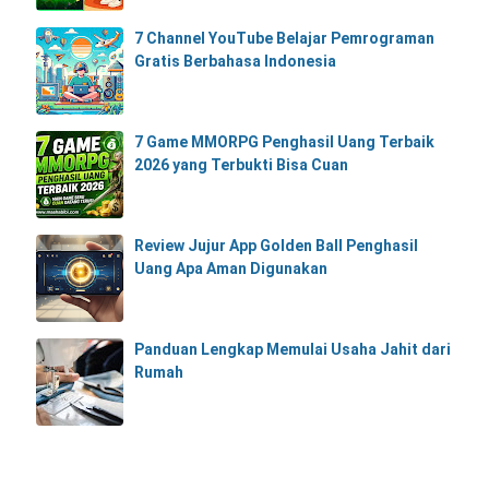
7 Channel YouTube Belajar Pemrograman
Gratis Berbahasa Indonesia
7 Game MMORPG Penghasil Uang Terbaik
2026 yang Terbukti Bisa Cuan
Review Jujur App Golden Ball Penghasil
Uang Apa Aman Digunakan
Panduan Lengkap Memulai Usaha Jahit dari
Rumah