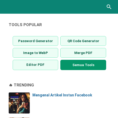
TOOLS POPULAR
Password Generator
QR Code Generator
Image to WebP
Merge PDF
Editor PDF
Semua Tools
🔥 TRENDING
Mengenal Artikel Instan Facebook