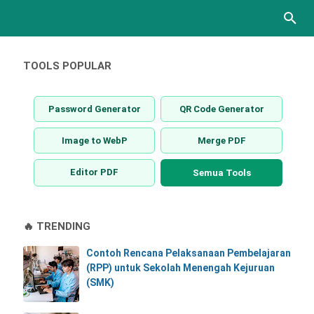
TOOLS POPULAR
Password Generator
QR Code Generator
Image to WebP
Merge PDF
Editor PDF
Semua Tools
🔥 TRENDING
Contoh Rencana Pelaksanaan Pembelajaran
(RPP) untuk Sekolah Menengah Kejuruan
(SMK)