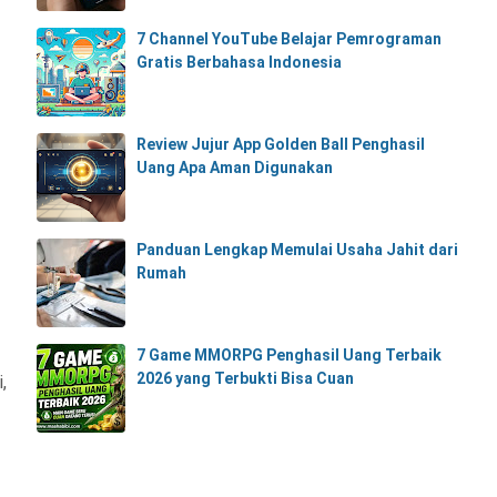
7 Channel YouTube Belajar Pemrograman
Gratis Berbahasa Indonesia
Review Jujur App Golden Ball Penghasil
Uang Apa Aman Digunakan
Panduan Lengkap Memulai Usaha Jahit dari
Rumah
7 Game MMORPG Penghasil Uang Terbaik
2026 yang Terbukti Bisa Cuan
,