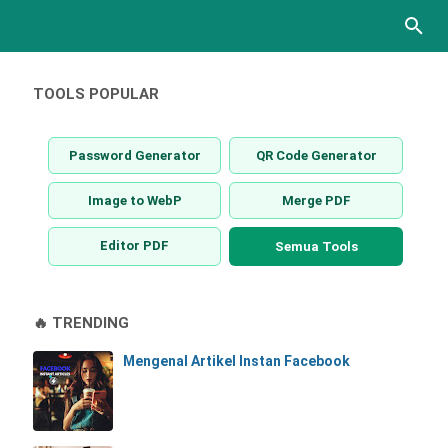
TOOLS POPULAR
Password Generator
QR Code Generator
Image to WebP
Merge PDF
Editor PDF
Semua Tools
🔥 TRENDING
Mengenal Artikel Instan Facebook