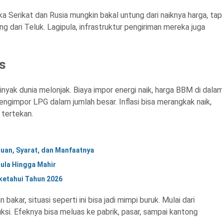
a Serikat dan Rusia mungkin bakal untung dari naiknya harga, tap
g dari Teluk. Lagipula, infrastruktur pengiriman mereka juga
s
inyak dunia melonjak. Biaya impor energi naik, harga BBM di dala
engimpor LPG dalam jumlah besar. Inflasi bisa merangkak naik,
 tertekan.
juan, Syarat, dan Manfaatnya
mula Hingga Mahir
iketahui Tahun 2026
bakar, situasi seperti ini bisa jadi mimpi buruk. Mulai dari
ksi. Efeknya bisa meluas ke pabrik, pasar, sampai kantong