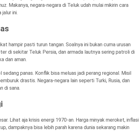
uz. Makanya, negara-negara di Teluk udah mulai mikirin cara
alur ini.
nas
ikat hampir pasti turun tangan. Soalnya ini bukan cuma urusan
er di sekitar Teluk Persia, dan armada lautnya sering patroli di
uka dan aman.
l sedang panas. Konflik bisa meluas jadi perang regional. Misil
emburuk drastis. Negara-negara lain seperti Turki, Rusia, dan
n di sana.
i
ar. Lihat aja krisis energi 1970-an. Harga minyak meroket, inflasi
up, dampaknya bisa lebih parah karena dunia sekarang makin