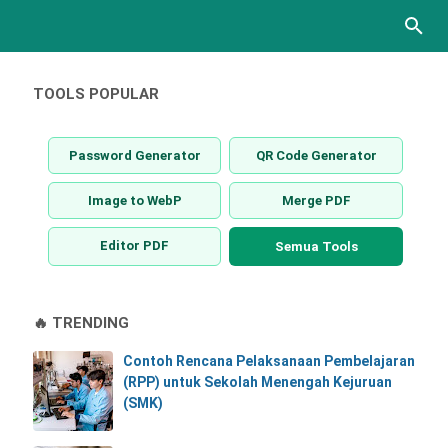
TOOLS POPULAR
Password Generator
QR Code Generator
Image to WebP
Merge PDF
Editor PDF
Semua Tools
🔥 TRENDING
Contoh Rencana Pelaksanaan Pembelajaran
(RPP) untuk Sekolah Menengah Kejuruan
(SMK)