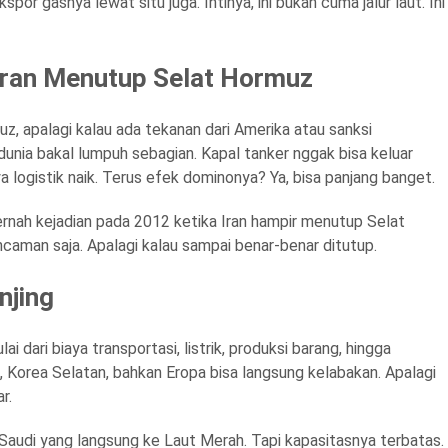
por gasnya lewat situ juga. Intinya, ini bukan cuma jalur laut. Ini
neran Menutup Selat Hormuz
, apalagi kalau ada tekanan dari Amerika atau sanksi
k dunia bakal lumpuh sebagian. Kapal tanker nggak bisa keluar
 logistik naik. Terus efek dominonya? Ya, bisa panjang banget.
Pernah kejadian pada 2012 ketika Iran hampir menutup Selat
ncaman saja. Apalagi kalau sampai benar-benar ditutup.
njing
dari biaya transportasi, listrik, produksi barang, hingga
Korea Selatan, bahkan Eropa bisa langsung kelabakan. Apalagi
r.
k Saudi yang langsung ke Laut Merah. Tapi kapasitasnya terbatas.