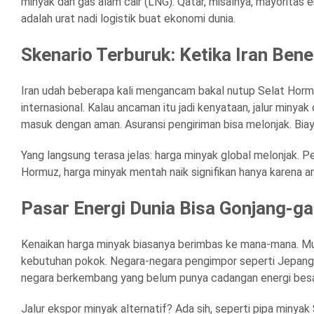
minyak dan gas alam cair (LNG). Qatar, misalnya, mayoritas eks
adalah urat nadi logistik buat ekonomi dunia.
Skenario Terburuk: Ketika Iran Be
Iran udah beberapa kali mengancam bakal nutup Selat Hormuz
internasional. Kalau ancaman itu jadi kenyataan, jalur minya
masuk dengan aman. Asuransi pengiriman bisa melonjak. Biaya
Yang langsung terasa jelas: harga minyak global melonjak. 
Hormuz, harga minyak mentah naik signifikan hanya karena a
Pasar Energi Dunia Bisa Gonjang-ga
Kenaikan harga minyak biasanya berimbas ke mana-mana. Mulai 
kebutuhan pokok. Negara-negara pengimpor seperti Jepang, 
negara berkembang yang belum punya cadangan energi besa
Jalur ekspor minyak alternatif? Ada sih, seperti pipa minya