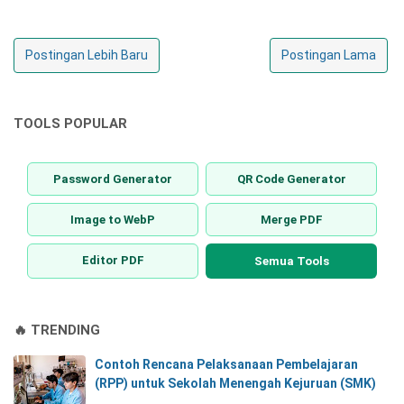
Postingan Lebih Baru
Postingan Lama
TOOLS POPULAR
Password Generator
QR Code Generator
Image to WebP
Merge PDF
Editor PDF
Semua Tools
🔥 TRENDING
Contoh Rencana Pelaksanaan Pembelajaran
(RPP) untuk Sekolah Menengah Kejuruan (SMK)