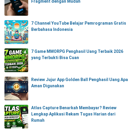
Fragment dengan Mudah
7 Channel YouTube Belajar Pemrograman Gratis
Berbahasa Indonesia
7 Game MMORPG Penghasil Uang Terbaik 2026
yang Terbukti Bisa Cuan
Review Jujur App Golden Ball Penghasil Uang Apa
Aman Digunakan
Atlas Capture Benarkah Membayar? Review
Lengkap Aplikasi Rekam Tugas Harian dari
Rumah