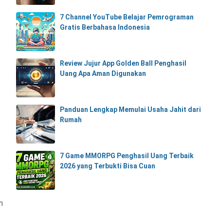
7 Channel YouTube Belajar Pemrograman
Gratis Berbahasa Indonesia
Review Jujur App Golden Ball Penghasil
Uang Apa Aman Digunakan
Panduan Lengkap Memulai Usaha Jahit dari
Rumah
7 Game MMORPG Penghasil Uang Terbaik
2026 yang Terbukti Bisa Cuan
m