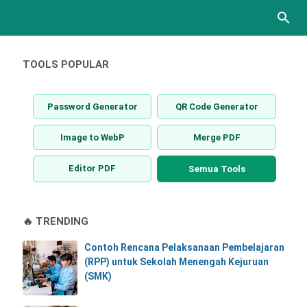
TOOLS POPULAR
Password Generator
QR Code Generator
Image to WebP
Merge PDF
Editor PDF
Semua Tools
🔥 TRENDING
Contoh Rencana Pelaksanaan Pembelajaran
(RPP) untuk Sekolah Menengah Kejuruan
(SMK)