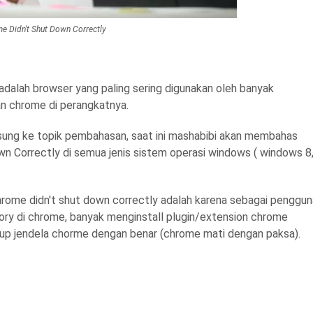
e Didn't Shut Down Correctly
dalah browser yang paling sering digunakan oleh banyak
an chrome di perangkatnya.
gsung ke topik pembahasan, saat ini mashabibi akan membahas
n Correctly di semua jenis sistem operasi windows ( windows 8
hrome didn't shut down correctly adalah karena sebagai penggun
tory di chrome, banyak menginstall plugin/extension chrome
tup jendela chorme dengan benar (chrome mati dengan paksa).