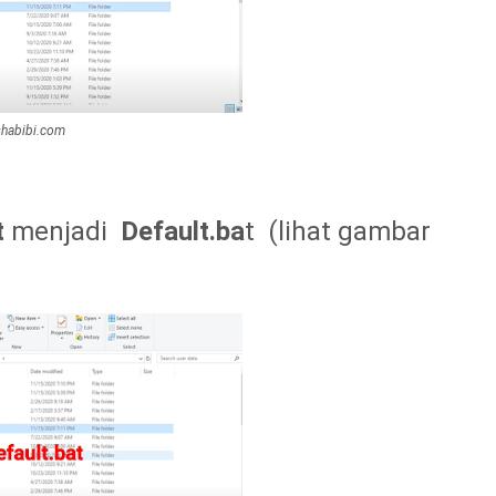
habibi.com
t
menjadi
Default.ba
t (lihat gambar