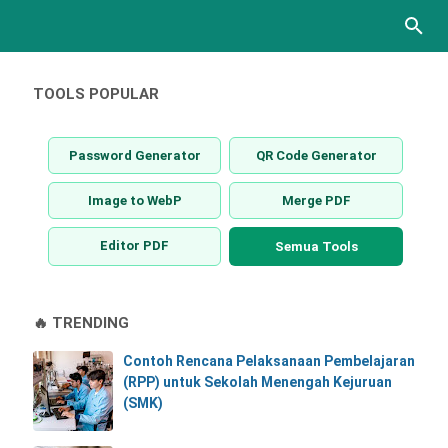
TOOLS POPULAR
Password Generator
QR Code Generator
Image to WebP
Merge PDF
Editor PDF
Semua Tools
🔥 TRENDING
Contoh Rencana Pelaksanaan Pembelajaran
(RPP) untuk Sekolah Menengah Kejuruan
(SMK)