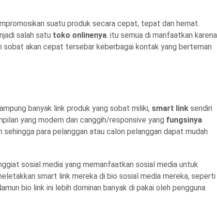
mempromosikan suatu produk secara cepat, tepat dan hemat.
jadi salah satu
toko onlinenya
. itu semua di manfaatkan karena
an sobat akan cepat tersebar keberbagai kontak yang berteman
ampung banyak link produk yang sobat miliki,
smart link
sendiri
mpilan yang modern dan canggih/responsive yang
fungsinya
an sehingga para pelanggan atau calon pelanggan dapat mudah
enggiat sosial media yang memanfaatkan sosial media untuk
meletakkan smart link mereka di bio sosial media mereka, seperti
amun bio link ini lebih dominan banyak di pakai oleh pengguna