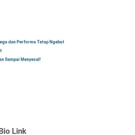
 Lega dan Performa Tetap Ngebut
t
an Sampai Menyesal!
io Link