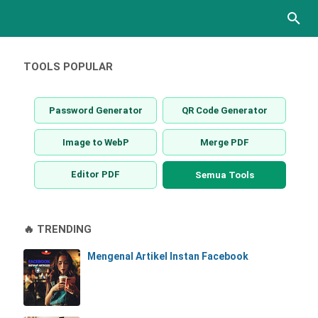
TOOLS POPULAR
Password Generator
QR Code Generator
Image to WebP
Merge PDF
Editor PDF
Semua Tools
🔥 TRENDING
Mengenal Artikel Instan Facebook