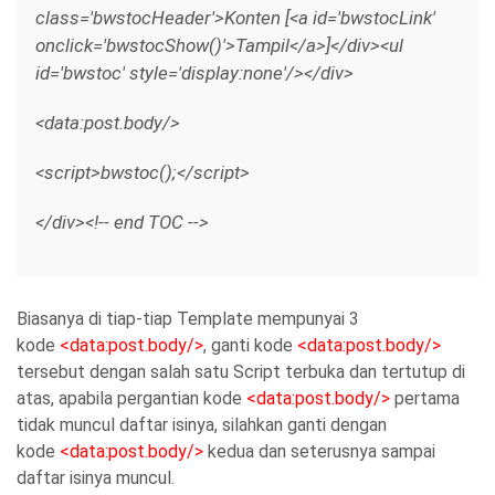
class='bwstocHeader'>Konten [<a id='bwstocLink'
onclick='bwstocShow()'>Tampil</a>]</div><ul
id='bwstoc' style='display:none'/></div>
<data:post.body/>
<script>bwstoc();</script>
</div><!-- end TOC -->
Biasanya di tiap-tiap Template mempunyai 3
kode
<data:post.body/>
, ganti kode
<data:post.body/>
tersebut dengan salah satu Script terbuka dan tertutup di
atas, apabila pergantian kode
<data:post.body/>
pertama
tidak muncul daftar isinya, silahkan ganti dengan
kode
<data:post.body/>
kedua dan seterusnya sampai
daftar isinya muncul.