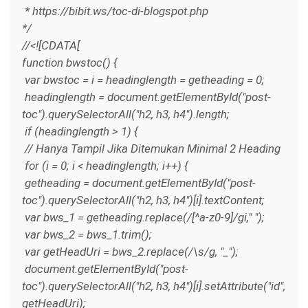
* https://bibit.ws/toc-di-blogspot.php
*/
//<![CDATA[
function bwstoc() {
var bwstoc = i = headinglength = getheading = 0;
headinglength = document.getElementById("post-
toc").querySelectorAll("h2, h3, h4").length;
if (headinglength > 1) {
// Hanya Tampil Jika Ditemukan Minimal 2 Heading
for (i = 0; i < headinglength; i++) {
getheading = document.getElementById("post-
toc").querySelectorAll("h2, h3, h4")[i].textContent;
var bws_1 = getheading.replace(/[^a-z0-9]/gi," ");
var bws_2 = bws_1.trim();
var getHeadUri = bws_2.replace(/\s/g, "_");
document.getElementById("post-
toc").querySelectorAll("h2, h3, h4")[i].setAttribute("id",
getHeadUri);