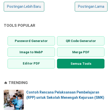
Postingan Lebih Baru
Postingan Lama
TOOLS POPULAR
Password Generator
QR Code Generator
Image to WebP
Merge PDF
Editor PDF
Semua Tools
🔥 TRENDING
Contoh Rencana Pelaksanaan Pembelajaran
(RPP) untuk Sekolah Menengah Kejuruan (SMK)