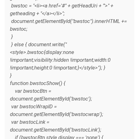
bwstoc = "<li><a href='#" + getHeadUri + "'>" +
getheading + "</a></li>";
document.getElementById("bwstoc").innerHTML +=
bwstoc;
}
} else { document.write("
<style>.bwstoc{display:none
!important;visibility:hidden !important;width:0
!important;height:0 !important;}</style>"); }
}
function bwstocShow() {
var bwstocBtn =
document.getElementById('bwstoc');
var bwstocWrapID =
document.getElementById('bwstocwrap');
var bwstocLink =
document.getElementById('bwstocLink');
if (bwstocBtn.style.display === 'none') {