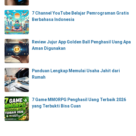
7 Channel YouTube Belajar Pemrograman Gratis
Berbahasa Indonesia
Review Jujur App Golden Ball Penghasil Uang Apa
Aman Digunakan
Panduan Lengkap Memulai Usaha Jahit dari
Rumah
7 Game MMORPG Penghasil Uang Terbaik 2026
yang Terbukti Bisa Cuan