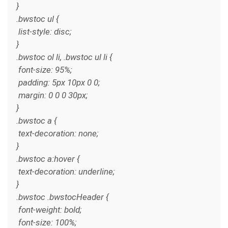
}
.bwstoc ul {
list-style: disc;
}
.bwstoc ol li, .bwstoc ul li {
font-size: 95%;
padding: 5px 10px 0 0;
margin: 0 0 0 30px;
}
.bwstoc a {
text-decoration: none;
}
.bwstoc a:hover {
text-decoration: underline;
}
.bwstoc .bwstocHeader {
font-weight: bold;
font-size: 100%;