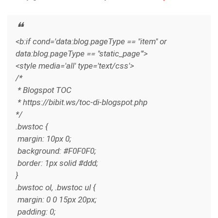
<b:if cond='data:blog.pageType == "item" or
data:blog.pageType == "static_page"'>
<style media='all' type='text/css'>
/*
* Blogspot TOC
* https://bibit.ws/toc-di-blogspot.php
*/
.bwstoc {
margin: 10px 0;
background: #F0F0F0;
border: 1px solid #ddd;
}
.bwstoc ol, .bwstoc ul {
margin: 0 0 15px 20px;
padding: 0;