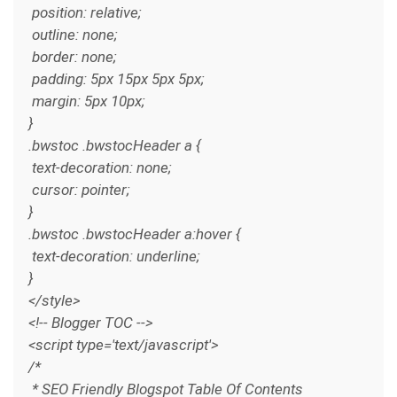
position: relative;
outline: none;
border: none;
padding: 5px 15px 5px 5px;
margin: 5px 10px;
}
.bwstoc .bwstocHeader a {
text-decoration: none;
cursor: pointer;
}
.bwstoc .bwstocHeader a:hover {
text-decoration: underline;
}
</style>
<!-- Blogger TOC -->
<script type='text/javascript'>
/*
* SEO Friendly Blogspot Table Of Contents