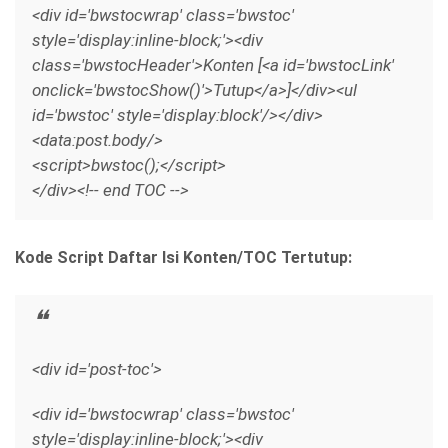
<div id='bwstocwrap' class='bwstoc'
style='display:inline-block;'><div
class='bwstocHeader'>Konten [<a id='bwstocLink'
onclick='bwstocShow()'>Tutup</a>]</div><ul
id='bwstoc' style='display:block'/></div>
<data:post.body/>
<script>bwstoc();</script>
</div><!-- end TOC -->
Kode Script Daftar Isi Konten/TOC Tertutup:
<div id='post-toc'>
<div id='bwstocwrap' class='bwstoc'
style='display:inline-block;'><div