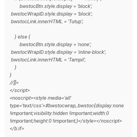
bwstocBtn.style.display = 'block';
bwstocWrapID.style.display = 'block';
bwstocLink.innerHTML = 'Tutup';
} else {
bwstocBtn.style.display = 'none';
bwstocWrapID.style.display = 'inline-block';
bwstocLink.innerHTML = 'Tampil';
}
}
//]]>
</script>
<noscript><style media='all'
type='text/css'>#bwstocwrap,.bwstoc{display:none
!important;visibility:hidden !important;width:0
!important;height:0 !important;}</style></noscript>
</b:if>