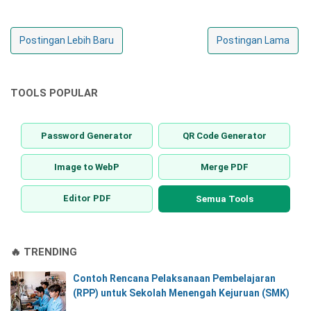
Postingan Lebih Baru
Postingan Lama
TOOLS POPULAR
Password Generator
QR Code Generator
Image to WebP
Merge PDF
Editor PDF
Semua Tools
🔥 TRENDING
Contoh Rencana Pelaksanaan Pembelajaran
(RPP) untuk Sekolah Menengah Kejuruan (SMK)