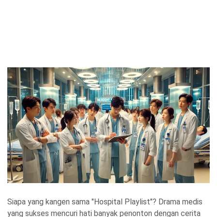
Siapa yang kangen sama "Hospital Playlist"? Drama medis
yang sukses mencuri hati banyak penonton dengan cerita