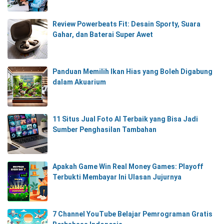
Review Powerbeats Fit: Desain Sporty, Suara
Gahar, dan Baterai Super Awet
Panduan Memilih Ikan Hias yang Boleh Digabung
dalam Akuarium
11 Situs Jual Foto AI Terbaik yang Bisa Jadi
Sumber Penghasilan Tambahan
Apakah Game Win Real Money Games: Playoff
Terbukti Membayar Ini Ulasan Jujurnya
7 Channel YouTube Belajar Pemrograman Gratis