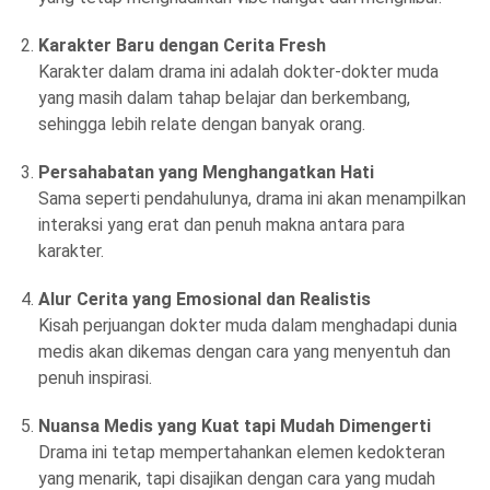
Karakter Baru dengan Cerita Fresh
Karakter dalam drama ini adalah dokter-dokter muda
yang masih dalam tahap belajar dan berkembang,
sehingga lebih relate dengan banyak orang.
Persahabatan yang Menghangatkan Hati
Sama seperti pendahulunya, drama ini akan menampilkan
interaksi yang erat dan penuh makna antara para
karakter.
Alur Cerita yang Emosional dan Realistis
Kisah perjuangan dokter muda dalam menghadapi dunia
medis akan dikemas dengan cara yang menyentuh dan
penuh inspirasi.
Nuansa Medis yang Kuat tapi Mudah Dimengerti
Drama ini tetap mempertahankan elemen kedokteran
yang menarik, tapi disajikan dengan cara yang mudah