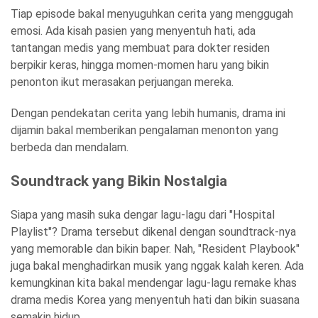
Tiap episode bakal menyuguhkan cerita yang menggugah
emosi. Ada kisah pasien yang menyentuh hati, ada
tantangan medis yang membuat para dokter residen
berpikir keras, hingga momen-momen haru yang bikin
penonton ikut merasakan perjuangan mereka.
Dengan pendekatan cerita yang lebih humanis, drama ini
dijamin bakal memberikan pengalaman menonton yang
berbeda dan mendalam.
Soundtrack yang Bikin Nostalgia
Siapa yang masih suka dengar lagu-lagu dari "Hospital
Playlist"? Drama tersebut dikenal dengan soundtrack-nya
yang memorable dan bikin baper. Nah, "Resident Playbook"
juga bakal menghadirkan musik yang nggak kalah keren. Ada
kemungkinan kita bakal mendengar lagu-lagu remake khas
drama medis Korea yang menyentuh hati dan bikin suasana
semakin hidup.