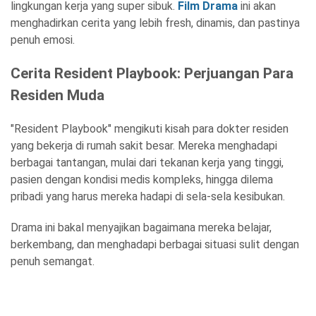
lingkungan kerja yang super sibuk.
Film Drama
ini akan
menghadirkan cerita yang lebih fresh, dinamis, dan pastinya
penuh emosi.
Cerita Resident Playbook: Perjuangan Para
Residen Muda
"Resident Playbook" mengikuti kisah para dokter residen
yang bekerja di rumah sakit besar. Mereka menghadapi
berbagai tantangan, mulai dari tekanan kerja yang tinggi,
pasien dengan kondisi medis kompleks, hingga dilema
pribadi yang harus mereka hadapi di sela-sela kesibukan.
Drama ini bakal menyajikan bagaimana mereka belajar,
berkembang, dan menghadapi berbagai situasi sulit dengan
penuh semangat.