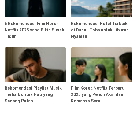
5 Rekomendasi Film Horor
Rekomendasi Hotel Terbaik
Netflix 2025 yang Bikin Susah
di Danau Toba untuk Liburan
Tidur
Nyaman
Rekomendasi Playlist Musik
Film Korea Netflix Terbaru
Terbaik untuk Hati yang
2025 yang Penuh Aksi dan
Sedang Patah
Romansa Seru