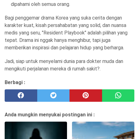
dipahami oleh semua orang.
Bagi penggemar drama Korea yang suka cerita dengan
karakter kuat, kisah persahabatan yang solid, dan nuansa
medis yang seru, "Resident Playbook" adalah pilihan yang
tepat. Drama ini nggak hanya menghibur, tapi juga
memberikan inspirasi dan pelajaran hidup yang berharga.
Jadi, siap untuk menyelami dunia para dokter muda dan
mengikuti perjalanan mereka di rumah sakit?.
Berbagi :
Anda mungkin menyukai postingan ini :