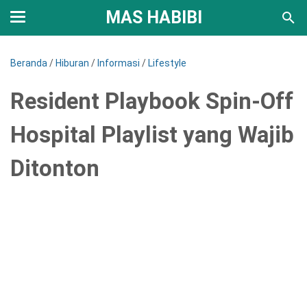
MAS HABIBI
Beranda
/
Hiburan
/
Informasi
/
Lifestyle
Resident Playbook Spin-Off
Hospital Playlist yang Wajib
Ditonton