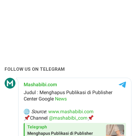
FOLLOW US ON TELEGRAM