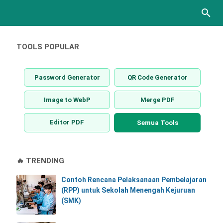
TOOLS POPULAR
Password Generator
QR Code Generator
Image to WebP
Merge PDF
Editor PDF
Semua Tools
🔥 TRENDING
Contoh Rencana Pelaksanaan Pembelajaran
(RPP) untuk Sekolah Menengah Kejuruan
(SMK)