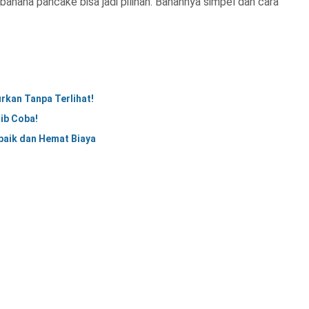
banana pancake bisa jadi pilihan. Bahannya simpel dan cara
kan Tanpa Terlihat!
ib Coba!
rbaik dan Hemat Biaya