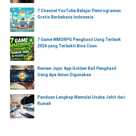
7 Channel YouTube Belajar Pemrograman
Gratis Berbahasa Indonesia
7 Game MMORPG Penghasil Uang Terbaik
2026 yang Terbukti Bisa Cuan
Review Jujur App Golden Ball Penghasil
Uang Apa Aman Digunakan
Panduan Lengkap Memulai Usaha Jahit dari
Rumah