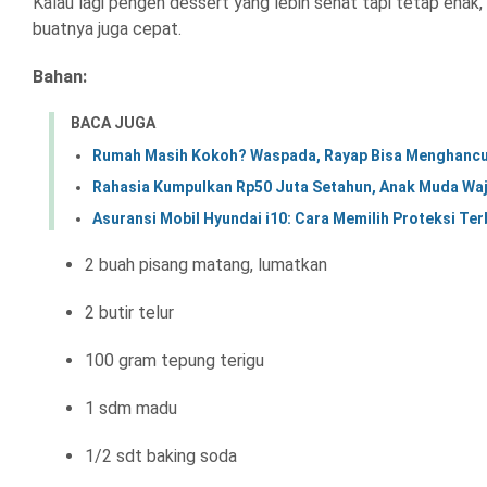
Kalau lagi pengen dessert yang lebih sehat tapi tetap enak, 
buatnya juga cepat.
Bahan:
BACA JUGA
Rumah Masih Kokoh? Waspada, Rayap Bisa Menghancur
Rahasia Kumpulkan Rp50 Juta Setahun, Anak Muda Waj
Asuransi Mobil Hyundai i10: Cara Memilih Proteksi Te
2 buah pisang matang, lumatkan
2 butir telur
100 gram tepung terigu
1 sdm madu
1/2 sdt baking soda