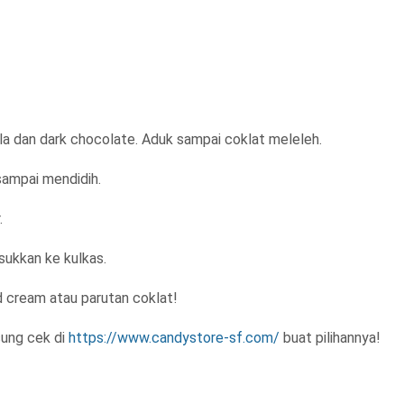
gula dan dark chocolate. Aduk sampai coklat meleleh.
sampai mendidih.
.
sukkan ke kulkas.
d cream atau parutan coklat!
sung cek di
https://www.candystore-sf.com/
buat pilihannya!