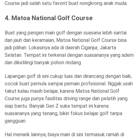
Course jadi salah satu favorit buat nongkrong anak muda.
4. Matoa National Golf Course
Buat yang pengen main golf dengan suasana lebih santai
dan jauh dari keramaian, Matoa National Golf Course bisa
jadi pilihan. Lokasinya ada di daerah Ciganjur, Jakarta
Selatan. Tempat ini terkenal dengan suasananya yang adem
dan dikelilingi banyak pohon rindang.
Lapangan golf di sini cukup luas dan dirancang dengan baik,
cocok buat pemula sampai pemain profesional. Nggak usah
takut kalau masih belajar, karena Matoa National Golf
Course juga punya fasilitas driving range dan pelatih yang
siap bantu. Banyak Gen Z suka tempat ini karena
suasananya yang tenang, bikin fokus belajar golf tanpa
gangguan.
Hal menarik lainnya, biaya main di sini termasuk ramah di