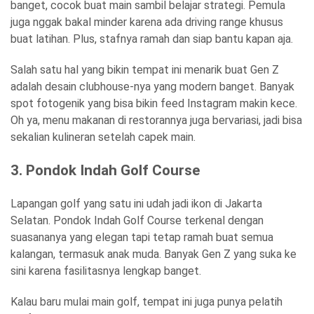
banget, cocok buat main sambil belajar strategi. Pemula
juga nggak bakal minder karena ada driving range khusus
buat latihan. Plus, stafnya ramah dan siap bantu kapan aja.
Salah satu hal yang bikin tempat ini menarik buat Gen Z
adalah desain clubhouse-nya yang modern banget. Banyak
spot fotogenik yang bisa bikin feed Instagram makin kece.
Oh ya, menu makanan di restorannya juga bervariasi, jadi bisa
sekalian kulineran setelah capek main.
3. Pondok Indah Golf Course
Lapangan golf yang satu ini udah jadi ikon di Jakarta
Selatan. Pondok Indah Golf Course terkenal dengan
suasananya yang elegan tapi tetap ramah buat semua
kalangan, termasuk anak muda. Banyak Gen Z yang suka ke
sini karena fasilitasnya lengkap banget.
Kalau baru mulai main golf, tempat ini juga punya pelatih