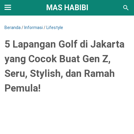
MAS HABIBI
Beranda
/
Informasi
/
Lifestyle
5 Lapangan Golf di Jakarta
yang Cocok Buat Gen Z,
Seru, Stylish, dan Ramah
Pemula!