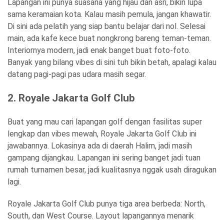
Lapangan ini punya suasana yang hijau dan asri, bikin lupa
sama keramaian kota. Kalau masih pemula, jangan khawatir.
Di sini ada pelatih yang siap bantu belajar dari nol. Selesai
main, ada kafe kece buat nongkrong bareng teman-teman.
Interiornya modern, jadi enak banget buat foto-foto.
Banyak yang bilang vibes di sini tuh bikin betah, apalagi kalau
datang pagi-pagi pas udara masih segar.
2. Royale Jakarta Golf Club
Buat yang mau cari lapangan golf dengan fasilitas super
lengkap dan vibes mewah, Royale Jakarta Golf Club ini
jawabannya. Lokasinya ada di daerah Halim, jadi masih
gampang dijangkau. Lapangan ini sering banget jadi tuan
rumah turnamen besar, jadi kualitasnya nggak usah diragukan
lagi.
Royale Jakarta Golf Club punya tiga area berbeda: North,
South, dan West Course. Layout lapangannya menarik