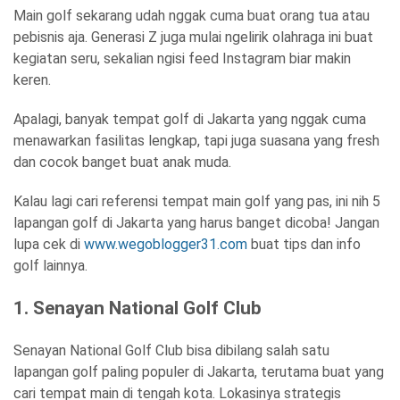
Main golf sekarang udah nggak cuma buat orang tua atau
pebisnis aja. Generasi Z juga mulai ngelirik olahraga ini buat
kegiatan seru, sekalian ngisi feed Instagram biar makin
keren.
Apalagi, banyak tempat golf di Jakarta yang nggak cuma
menawarkan fasilitas lengkap, tapi juga suasana yang fresh
dan cocok banget buat anak muda.
Kalau lagi cari referensi tempat main golf yang pas, ini nih 5
lapangan golf di Jakarta yang harus banget dicoba! Jangan
lupa cek di
www.wegoblogger31.com
buat tips dan info
golf lainnya.
1. Senayan National Golf Club
Senayan National Golf Club bisa dibilang salah satu
lapangan golf paling populer di Jakarta, terutama buat yang
cari tempat main di tengah kota. Lokasinya strategis