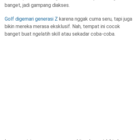
banget, jadi gampang diakses.
Golf digemari generasi Z
karena nggak cuma seru, tapi juga
bikin mereka merasa eksklusif. Nah, tempat ini cocok
banget buat ngelatih skill atau sekadar coba-coba.