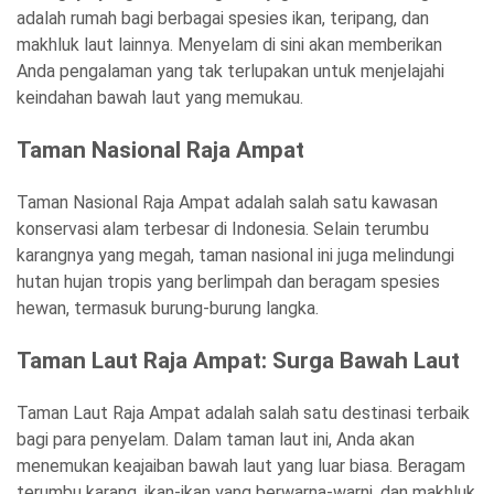
adalah rumah bagi berbagai spesies ikan, teripang, dan
makhluk laut lainnya. Menyelam di sini akan memberikan
Anda pengalaman yang tak terlupakan untuk menjelajahi
keindahan bawah laut yang memukau.
Taman Nasional Raja Ampat
Taman Nasional Raja Ampat adalah salah satu kawasan
konservasi alam terbesar di Indonesia. Selain terumbu
karangnya yang megah, taman nasional ini juga melindungi
hutan hujan tropis yang berlimpah dan beragam spesies
hewan, termasuk burung-burung langka.
Taman Laut Raja Ampat: Surga Bawah Laut
Taman Laut Raja Ampat adalah salah satu destinasi terbaik
bagi para penyelam. Dalam taman laut ini, Anda akan
menemukan keajaiban bawah laut yang luar biasa. Beragam
terumbu karang, ikan-ikan yang berwarna-warni, dan makhluk