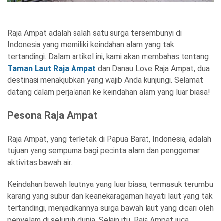
Raja Ampat adalah salah satu surga tersembunyi di
Indonesia yang memiliki keindahan alam yang tak
tertandingi. Dalam artikel ini, kami akan membahas tentang
Taman Laut Raja Ampat
dan Danau Love Raja Ampat, dua
destinasi menakjubkan yang wajib Anda kunjungi. Selamat
datang dalam perjalanan ke keindahan alam yang luar biasa!
Pesona Raja Ampat
Raja Ampat, yang terletak di Papua Barat, Indonesia, adalah
tujuan yang sempurna bagi pecinta alam dan penggemar
aktivitas bawah air.
Keindahan bawah lautnya yang luar biasa, termasuk terumbu
karang yang subur dan keanekaragaman hayati laut yang tak
tertandingi, menjadikannya surga bawah laut yang dicari oleh
penyelam di seluruh dunia. Selain itu, Raja Ampat juga