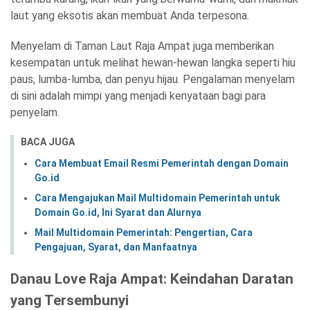
laut yang eksotis akan membuat Anda terpesona.
Menyelam di Taman Laut Raja Ampat juga memberikan
kesempatan untuk melihat hewan-hewan langka seperti hiu
paus, lumba-lumba, dan penyu hijau. Pengalaman menyelam
di sini adalah mimpi yang menjadi kenyataan bagi para
penyelam.
BACA JUGA
Cara Membuat Email Resmi Pemerintah dengan Domain
Go.id
Cara Mengajukan Mail Multidomain Pemerintah untuk
Domain Go.id, Ini Syarat dan Alurnya
Mail Multidomain Pemerintah: Pengertian, Cara
Pengajuan, Syarat, dan Manfaatnya
Danau Love Raja Ampat: Keindahan Daratan
yang Tersembunyi