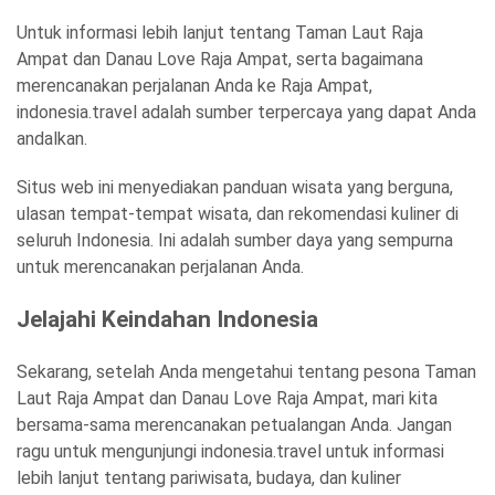
Untuk informasi lebih lanjut tentang Taman Laut Raja
Ampat dan Danau Love Raja Ampat, serta bagaimana
merencanakan perjalanan Anda ke Raja Ampat,
indonesia.travel adalah sumber terpercaya yang dapat Anda
andalkan.
Situs web ini menyediakan panduan wisata yang berguna,
ulasan tempat-tempat wisata, dan rekomendasi kuliner di
seluruh Indonesia. Ini adalah sumber daya yang sempurna
untuk merencanakan perjalanan Anda.
Jelajahi Keindahan Indonesia
Sekarang, setelah Anda mengetahui tentang pesona Taman
Laut Raja Ampat dan Danau Love Raja Ampat, mari kita
bersama-sama merencanakan petualangan Anda. Jangan
ragu untuk mengunjungi indonesia.travel untuk informasi
lebih lanjut tentang pariwisata, budaya, dan kuliner