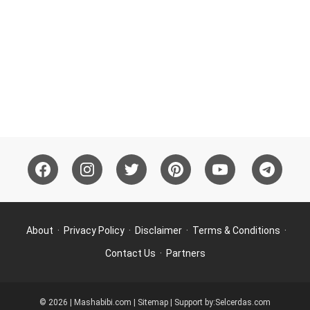
About
Privacy Policy
Disclaimer
Terms & Conditions
Contact Us
Partners
© 2026 | Mashabibi.com |
Sitemap
| Support by:
Selcerdas.com