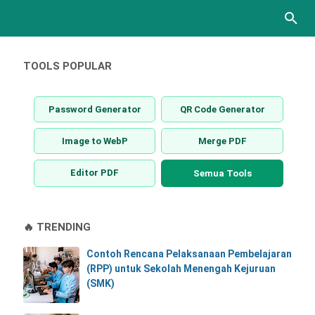
TOOLS POPULAR
Password Generator
QR Code Generator
Image to WebP
Merge PDF
Editor PDF
Semua Tools
🔥 TRENDING
Contoh Rencana Pelaksanaan Pembelajaran
(RPP) untuk Sekolah Menengah Kejuruan
(SMK)