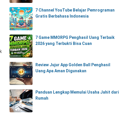
7 Channel YouTube Belajar Pemrograman
Gratis Berbahasa Indonesia
7 Game MMORPG Penghasil Uang Terbaik
2026 yang Terbukti Bisa Cuan
k
Review Jujur App Golden Ball Penghasil
Uang Apa Aman Digunakan
Panduan Lengkap Memulai Usaha Jahit dari
Rumah