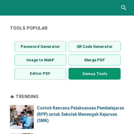
TOOLS POPULAR
Password Generator
QR Code Generator
Image to WebP
Merge PDF
Editor PDF
Semua Tools
🔥 TRENDING
Contoh Rencana Pelaksanaan Pembelajaran
(RPP) untuk Sekolah Menengah Kejuruan
(SMK)