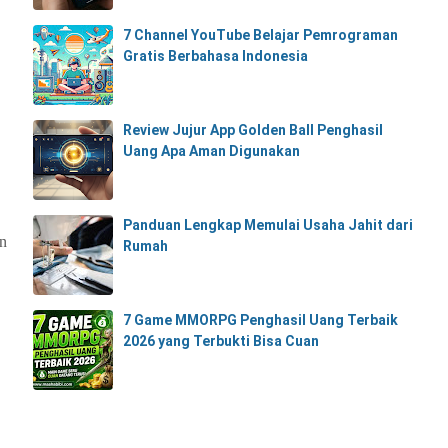
7 Channel YouTube Belajar Pemrograman
Gratis Berbahasa Indonesia
Review Jujur App Golden Ball Penghasil
Uang Apa Aman Digunakan
Panduan Lengkap Memulai Usaha Jahit dari
an
Rumah
7 Game MMORPG Penghasil Uang Terbaik
2026 yang Terbukti Bisa Cuan