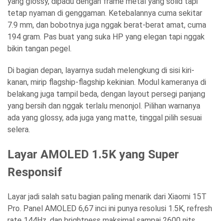
yang glossy, dipadu dengan frame metal yang solid tapi
tetap nyaman di genggaman. Ketebalannya cuma sekitar
7.9 mm, dan bobotnya juga nggak berat-berat amat, cuma
194 gram. Pas buat yang suka HP yang elegan tapi nggak
bikin tangan pegel.
Di bagian depan, layarnya sudah melengkung di sisi kiri-
kanan, mirip flagship-flagship kekinian. Modul kameranya di
belakang juga tampil beda, dengan layout persegi panjang
yang bersih dan nggak terlalu menonjol. Pilihan warnanya
ada yang glossy, ada juga yang matte, tinggal pilih sesuai
selera.
Layar AMOLED 1.5K yang Super
Responsif
Layar jadi salah satu bagian paling menarik dari Xiaomi 15T
Pro. Panel AMOLED 6,67 inci ini punya resolusi 1.5K, refresh
rate 144Hz, dan brightness maksimal sampai 2600 nits.