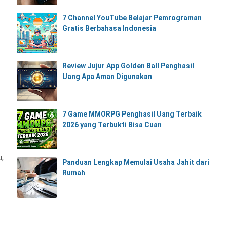
7 Channel YouTube Belajar Pemrograman
Gratis Berbahasa Indonesia
Review Jujur App Golden Ball Penghasil
!
Uang Apa Aman Digunakan
7 Game MMORPG Penghasil Uang Terbaik
2026 yang Terbukti Bisa Cuan
u,
Panduan Lengkap Memulai Usaha Jahit dari
Rumah