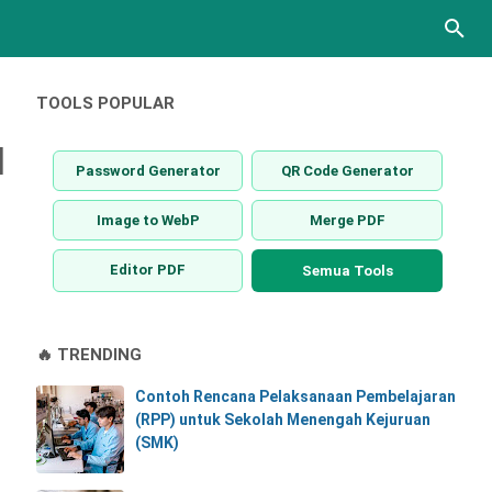
TOOLS POPULAR
l
Password Generator
QR Code Generator
Image to WebP
Merge PDF
Editor PDF
Semua Tools
🔥 TRENDING
Contoh Rencana Pelaksanaan Pembelajaran
(RPP) untuk Sekolah Menengah Kejuruan
(SMK)