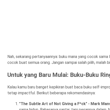
Nah, sekarang pertanyaannya: buku mana yang cocok sama 
cocok buat semua orang. Jangan sampai salah pilih, malah bik
Untuk yang Baru Mulai: Buku-Buku Rin
Kalau kamu baru banget kepikiran buat baca buku self-impro
tetap impactful. Berikut beberapa rekomendasinya:
"The Subtle Art of Not Giving a F*ck" - Mark Ma
sama hidup. Bahasanya santai, tapi pesannya dalam. Ma