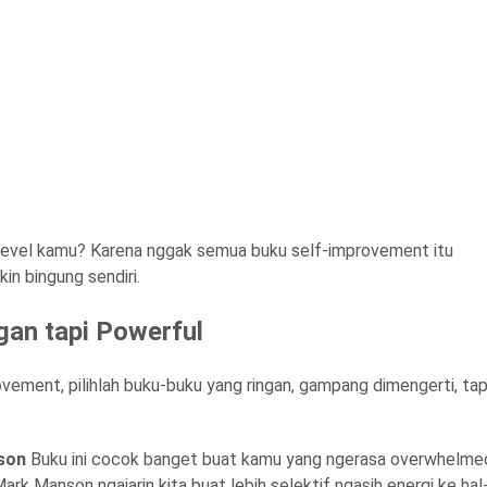
level kamu? Karena nggak semua buku self-improvement itu
in bingung sendiri.
gan tapi Powerful
vement, pilihlah buku-buku yang ringan, gampang dimengerti, tap
nson
Buku ini cocok banget buat kamu yang ngerasa overwhelme
rk Manson ngajarin kita buat lebih selektif ngasih energi ke hal